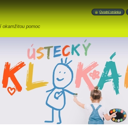
Úvodní stránka
ící okamžitou pomoc