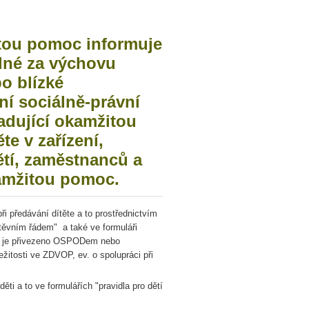
žitou pomoc informuje
ědné za výchovu
bo blízké
í sociálně-právní
žadující okamžitou
e v zařízení,
tí, zaměstnanců a
okamžitou pomoc.
ři předávání dítěte a to prostřednictvím
těvním řádem" a také ve formuláři
dítě je přivezeno OSPODem nebo
žitosti ve ZDVOP, ev. o spolupráci při
a to ve formulářích "pravidla pro dětí