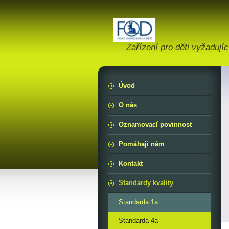
Zařízení pro děti vyžaduj
Úvod
O nás
Oznamovací povinnost
Pomáhají nám
Kontakt
Standardy kvality
Standarda 1a
Standarda 4a