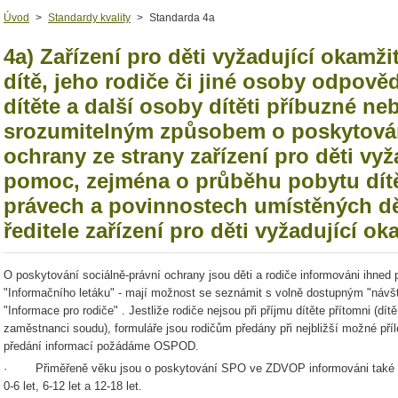
Úvod
>
Standardy kvality
>
Standarda 4a
4a) Zařízení pro děti vyžadující okam
dítě, jeho rodiče či jiné osoby odpov
dítěte a další osoby dítěti příbuzné ne
srozumitelným způsobem o poskytován
ochrany ze strany zařízení pro děti vy
pomoc, zejména o průběhu pobytu dítět
právech a povinnostech umístěných dě
ředitele zařízení pro děti vyžadující 
O poskytování sociálně-právní ochrany jsou děti a rodiče informováni ihned p
"Informačního letáku" - mají možnost se seznámit s volně dostupným "návš
"Informace pro rodiče" . Jestliže rodiče nejsou při příjmu dítěte přítomni (
zaměstnanci soudu), formuláře jsou rodičům předány při nejbližší možné příle
předání informací požádáme OSPOD.
· Přiměřeně věku jsou o poskytování SPO ve ZDVOP informováni také děti 
0-6 let, 6-12 let a 12-18 let.