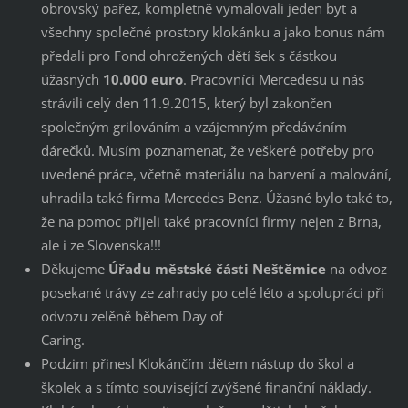
obrovský pařez, kompletně vymalovali jeden byt a
všechny společné prostory klokánku a jako bonus nám
předali pro Fond ohrožených dětí šek s částkou
úžasných
10.000 euro
. Pracovníci Mercedesu u nás
strávili celý den 11.9.2015, který byl zakončen
společným grilováním a vzájemným předáváním
dárečků. Musím poznamenat, že veškeré potřeby pro
uvedené práce, včetně materiálu na barvení a malování,
uhradila také firma Mercedes Benz. Úžasné bylo také to,
že na pomoc přijeli také pracovníci firmy nejen z Brna,
ale i ze Slovenska!!!
Děkujeme
Úřadu městské části Neštěmice
na odvoz
posekané trávy ze zahrady po celé léto a spolupráci při
odvozu zelěně během Day of
Caring.
Podzim přinesl Klokánčím dětem nástup do škol a
školek a s tímto související zvýšené finanční náklady.