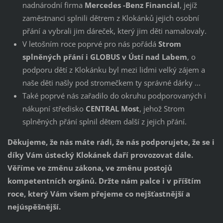
nadnárodní firma
Mercedes -Benz Financial
, jejíž
zaměstnanci splnili dětrem z Klokánků jejich osobní
přání a vybrali jim dáreček, který jim děti namalovaly.
V letošním roce poprvé pro nás pořádá
Strom
splněných přání i GLOBUS v Ústí nad Labem
, o
podporu dětí z Klokánku byl mezi lidmi velký zájem a
naše děti našly pod stromečkem ty správné dárky ...
Také poprvé nás zařadilo do okruhu podporovaných i
nákupní středisko
CENTRAL Most
, jehož Strom
splněných přání splnil dětem další z jejich přání.
Děkujeme, že nás máte rádi, že nás podporujete, že se i
díky Vám ústecký Klokánek daří provozovat dále.
Věříme ve změnu zákona, ve změnu postojů
kompetentních orgánů. Držte nám palce i v příštím
roce, který Vám všem přejeme co nejšťastnější a
nejúspěšnější.