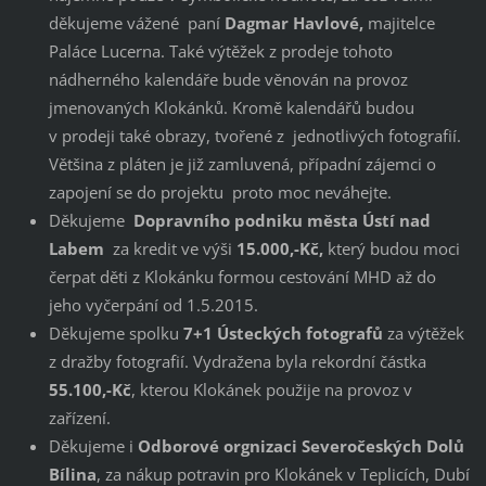
děkujeme vážené paní
Dagmar Havlové,
majitelce
Paláce Lucerna. Také výtěžek z prodeje tohoto
nádherného kalendáře bude věnován na provoz
jmenovaných Klokánků. Kromě kalendářů budou
v prodeji také obrazy, tvořené z jednotlivých fotografií.
Většina z pláten je již zamluvená, případní zájemci o
zapojení se do projektu proto moc neváhejte.
Děkujeme
Dopravního podniku města Ústí nad
Labem
za kredit ve výši
15.000,-Kč,
který budou moci
čerpat děti z Klokánku formou cestování MHD až do
jeho vyčerpání od 1.5.2015.
Děkujeme spolku
7+1 Ústeckých fotografů
za výtěžek
z dražby fotografií. Vydražena byla rekordní částka
55.100,-Kč
, kterou Klokánek použije na provoz v
zařízení.
Děkujeme i
Odborové orgnizaci Severočeských Dolů
Bílina
, za nákup potravin pro Klokánek v Teplicích, Dubí