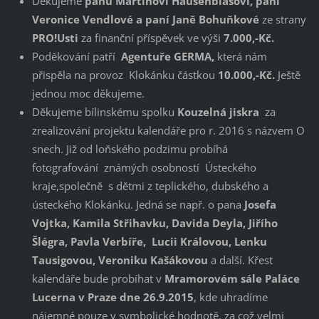
Děkujeme
panu Martinovi Hausenblasovi, paní
Veronice Vendlové a paní Janě Bohuňkové
ze strany
PRO!Usti
za finanční příspěvek ve výši
7.000,-Kč.
Poděkování patří
Agentuře GERMA,
která nám
přispěla na provoz Klokánku částkou
10.000,-Kč.
Ještě
jednou moc děkujeme.
Děkujeme bílinskému spolku
Kouzelná jiskra
za
zrealizování projektu kalendáře pro r. 2016 s názvem O
snech. Již od loňského podzimu probíhá
fotografování známých osobností Ústeckého
kraje,společně s dětmi z teplického, dubského a
ústeckého Klokánku. Jedná se např. o pana
Josefa
Vojtka, Kamila Střihavku, Davida Deyla, Jiřího
Šlégra, Pavla Verbíře, Lucii Královou, Lenku
Tausigovou, Veroniku Kašákovou
a další. Křest
kalendáře bude probíhat v
Mramorovém sále Paláce
Lucerna v Praze dne 26.9.2015
, kde uhradíme
nájemné pouze v symbolické hodnotě, za což velmi