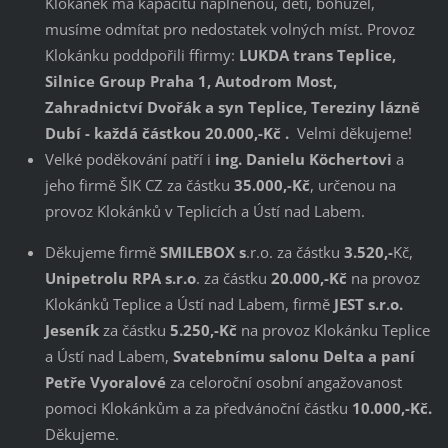
Klokánek má kapacitu naplněnou, děti, bohužel,
musíme odmítat pro nedostatek volných míst. Provoz
Klokánku poddpořili ffirmy:
LUKDA trans Teplice,
Silnice Group Praha 1, Autodrom Most,
Zahradnictví Dvořák a syn Teplice, Tereziny lázně
Dubí - každá částkou
20.000,-Kč
.
Velmi děkujeme!
Velké poděkování patří i
ing. Danielu Köchertovi
a
jeho firmě ŠIK CZ za částku
35.000,-Kč
, určenou na
provoz Klokánků v Teplicích a Ústí nad Labem.
Děkujeme firmě
SMILEBOX s
.r.o. za částku
3.520,-
Kč,
Unipetrolu RPA s.r.o
. za částku
20.000,-Kč
na provoz
Klokánků Teplice a Ústí nad Labem, firmě
JEST s.r.o.
Jeseník
za částku
5.250,-Kč
na provoz Klokánku Teplice
a Ústí nad Labem,
Svatebnímu salonu Delta a paní
Petře Vyoralové
za celoroční osobní angažovanost
pomoci Klokánkům a za předvánoční částku
10.000,-Kč.
Děkujeme.