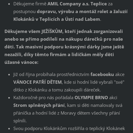
Děkujeme firmě
AMIL Company a.s. Teplice
za
postupnou
dopravu, výrobu a montáž rolet a žaluzií
Klokánků v Teplicích a Ústí nad Labem
.
Děkujeme všem JEŽÍŠKŮM, kteří jednak zorganizovali
anebo se přímo podíleli na nákupu dárečků pro naše
děti. Tak masivní podporu krásnými dárky jsme ještě
nezažili, díky těmto firmám a lidičkám měly děti
úžasné vánoce:
Již od října probíhala prostřednictvím
facebooku
akce
VÁNOCE PATŘÍ DĚTEM
, kde si hodní lidé vybrali "své"
dítko z Klokánku a tomu zakoupili dáreček.
Každoročně pro nás pořádala
OLYMPIE BRNO
akci
Strom splněných přání
, kam si děti namalovaly svá
přáníčka a hodní lidé z Moravy dětem všechny přání
splnili.
Svou podporu Klokánkům rozšířila o teplický Klokánek