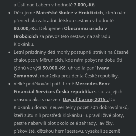
a Ústí nad Labem v hodnotě
7.000,-Kč.
Děkujeme
Mateřské školce v Hrobčicích
, která nám
přenechala zahradní dětskou sestavu v hodnotě
80.000,-Kč
. Děkujeme i
Obecnímu úřadu v
Hrobčicích
za převoz této sestavy na zahradu
Klokánku.
Letní prázdniny děti mohly postupně strávit na úžasné
chaloupce v Měrunicích, kde nám pobyt na dobu 6ti
týdnů ve výši
50.000,-Kč
, uhradila paní
Ivana
Zemanová
, manželka prezidenta České republiky.
Velké poděkování patří firmě
Mercedes Benz
Financial Services Česká republika
s.r.o. za jejich
úžasnou akci s názvem
Day of Caring 2015 .
Do
Klokánku dorazil neuvěřitelný počet 70ti dobrovolníků,
kteří zútulnili prostředí Klokánku - upravili živé ploty,
pestře nabarvili plot okolo celé zahrady, lavičky,
pískoviště, dětskou herní sestavu, vysekali ze země